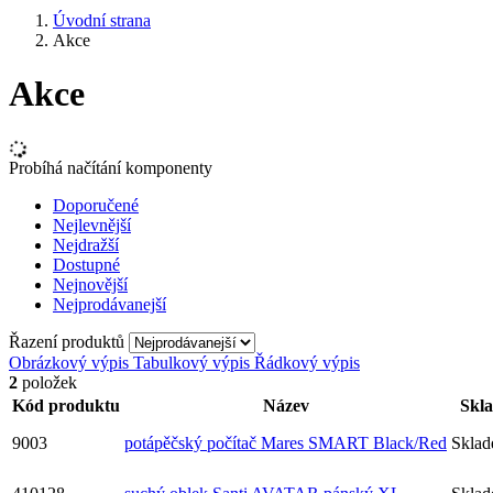
Úvodní strana
Akce
Akce
Probíhá načítání komponenty
Doporučené
Nejlevnější
Nejdražší
Dostupné
Nejnovější
Nejprodávanejší
Řazení produktů
Obrázkový výpis
Tabulkový výpis
Řádkový výpis
2
položek
Kód produktu
Název
Skl
9003
potápěčský počítač Mares SMART Black/Red
Skla