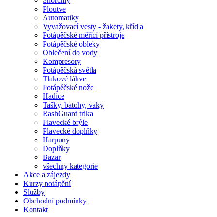
Šnorchly
Ploutve
Automatiky
Vyvažovací vesty - žakety, křídla
Potápěčské měřící přístroje
Potápěčské obleky
Oblečení do vody
Kompresory
Potápěčská světla
Tlakové láhve
Potápěčské nože
Hadice
Tašky, batohy, vaky
RashGuard trika
Plavecké brýle
Plavecké doplňky
Harpuny
Doplňky
Bazar
všechny kategorie
Akce a zájezdy
Kurzy potápění
Služby
Obchodní podmínky
Kontakt