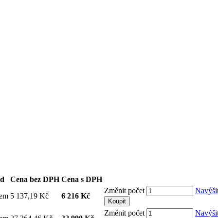
ad
Cena bez DPH
Cena s DPH
Změnit počet
Navýši
dem
5 137,19 Kč
6 216 Kč
Koupit
Změnit počet
Navýši