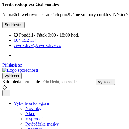
Tento e-shop využívá cookies
Na našich webových stránkách používáme soubory cookies. Některé z n
Souhlasím
Pondělí - Pátek 9:00 - 18:00 hod.
604 152 114
cevoxdive@cevoxdive.cz
Přihlásit se
Vyhledat
Kdo hledá, ten najde
Vyhledat
☰
Vyberte si kategorii
Novinky
Akce
Výprodej
Potápěčské masky