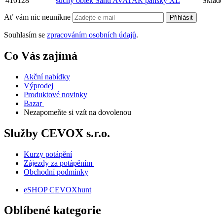
410128
suchý oblek Santi AVATAR pánský XL
Skla
Ať vám nic neunikne
Přihlásit
Souhlasím se
zpracováním osobních údajů
.
Co Vás zajímá
Akční nabídky
Výprodej
Produktové novinky
Bazar
Nezapomeňte si vzít na dovolenou
Služby CEVOX s.r.o.
Kurzy potápění
Zájezdy za potápěním
Obchodní podmínky
eSHOP CEVOXhunt
Oblíbené kategorie