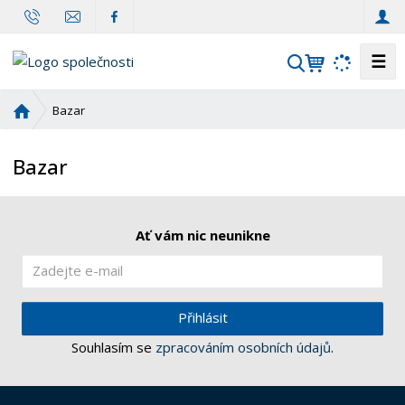
☰
V
y
h
Ú
Bazar
l
v
o
e
Bazar
d
d
n
a
í
t
s
Ať vám nic neunikne
t
r
a
n
Přihlásit
a
Souhlasím se
zpracováním osobních údajů
.