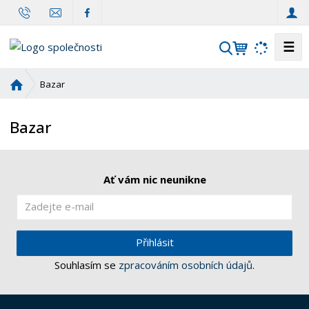
☰
V
y
h
Ú
Bazar
l
v
o
e
Bazar
d
d
n
a
í
t
s
Ať vám nic neunikne
t
r
a
n
Přihlásit
a
Souhlasím se
zpracováním osobních údajů
.