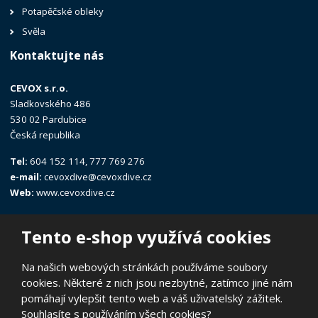
Potapěčské obleky
Svěla
Kontaktujte nás
CEVOX s.r.o.
Sladkovského 486
530 02 Pardubice
Česká republika
Tel:
604 152 114, 777 769 276
e-mail:
cevoxdive@cevoxdive.cz
Web:
www.cevoxdive.cz
Tento e-shop využívá cookies
Na našich webových stránkách používáme soubory
cookies. Některé z nich jsou nezbytné, zatímco jiné nám
© 2026, CEVOX s.r.o.
pomáhají vylepšit tento web a váš uživatelský zážitek.
Prohlášení o přístupnosti
|
Ochrana osobních údajů
|
Mapa stránek
Souhlasíte s používáním všech cookies?