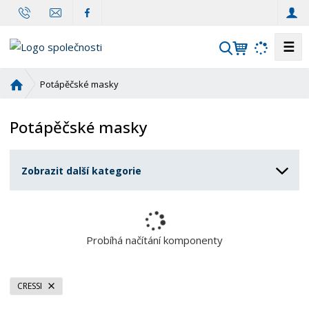
☰
V
y
h
Ú
Potápěčské masky
l
v
o
e
Potápěčské masky
d
d
n
a
í
t
Zobrazit další kategorie
s
t
r
a
n
Probíhá načítání komponenty
a
CRESSI