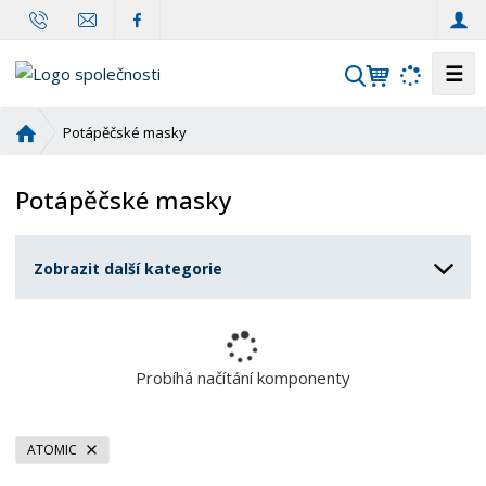
☰
V
y
h
Ú
Potápěčské masky
l
v
o
e
Potápěčské masky
d
d
n
a
í
t
Zobrazit další kategorie
s
t
r
a
n
Probíhá načítání komponenty
a
ATOMIC