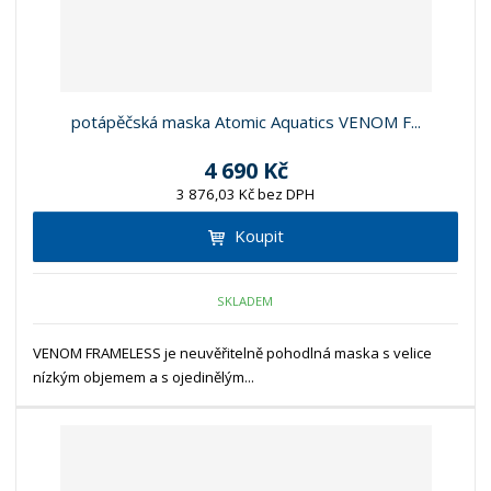
potápěčská maska Atomic Aquatics VENOM F...
4 690 Kč
3 876,03 Kč bez DPH
Koupit
SKLADEM
VENOM FRAMELESS je neuvěřitelně pohodlná maska s velice
nízkým objemem a s ojedinělým...