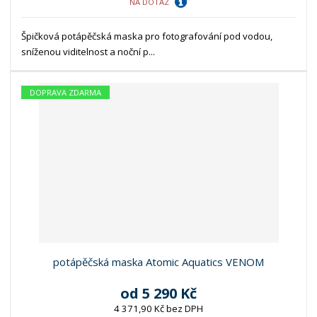
NA DOTAZ
Špičková potápěčská maska pro fotografování pod vodou,
sníženou viditelnost a noční p...
DOPRAVA ZDARMA
potápěčská maska Atomic Aquatics VENOM
od
5 290 Kč
4 371,90 Kč bez DPH