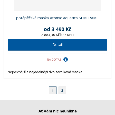
potápěčská maska Atomic Aquatics SUBFRAM...
od
3 490 Kč
2 884,30 Kč bez DPH
Detail
NA DOTAZ
Nejpevnější a nejodolnější dvojzorníková maska.
2
1
Ať vám nic neunikne