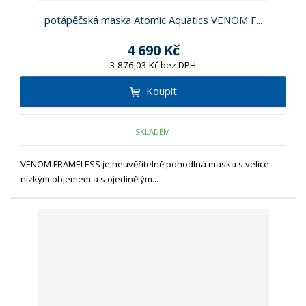
potápěčská maska Atomic Aquatics VENOM F...
4 690 Kč
3 876,03 Kč bez DPH
Koupit
SKLADEM
VENOM FRAMELESS je neuvěřitelně pohodlná maska s velice
nízkým objemem a s ojedinělým...