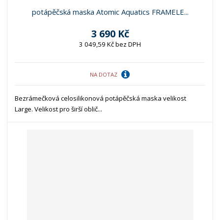
potápěčská maska Atomic Aquatics FRAMELE...
3 690 Kč
3 049,59 Kč bez DPH
NA DOTAZ
Bezrámečková celosilikonová potápěčská maska velikost
Large. Velikost pro širší oblič...