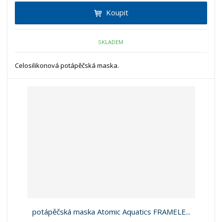
Koupit
SKLADEM
Celosilikonová potápěčská maska.
potápěčská maska Atomic Aquatics FRAMELE...