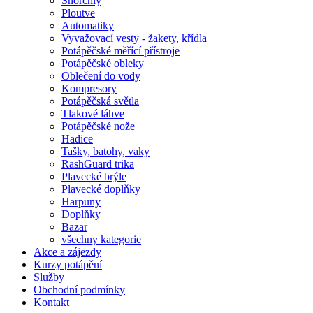
Šnorchly
Ploutve
Automatiky
Vyvažovací vesty - žakety, křídla
Potápěčské měřící přístroje
Potápěčské obleky
Oblečení do vody
Kompresory
Potápěčská světla
Tlakové láhve
Potápěčské nože
Hadice
Tašky, batohy, vaky
RashGuard trika
Plavecké brýle
Plavecké doplňky
Harpuny
Doplňky
Bazar
všechny kategorie
Akce a zájezdy
Kurzy potápění
Služby
Obchodní podmínky
Kontakt