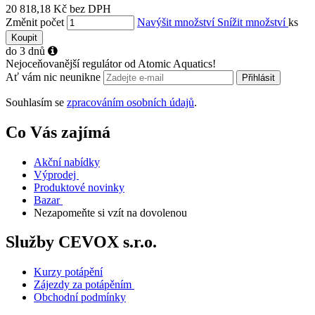
20 818,18 Kč bez DPH
Změnit počet
Navýšit množství
Snížit množství
ks
Koupit
do 3 dnů
Nejoceňovanější regulátor od Atomic Aquatics!
Ať vám nic neunikne
Přihlásit
Souhlasím se
zpracováním osobních údajů
.
Co Vás zajímá
Akční nabídky
Výprodej
Produktové novinky
Bazar
Nezapomeňte si vzít na dovolenou
Služby CEVOX s.r.o.
Kurzy potápění
Zájezdy za potápěním
Obchodní podmínky