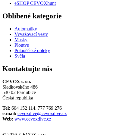
eSHOP CEVOXhunt
Oblíbené kategorie
Automatiky
Vyvažovací vesty
Masky
Ploutve
Potapěčské obleky
Svěla
Kontaktujte nás
CEVOX s.r.o.
Sladkovského 486
530 02 Pardubice
Česká republika
Tel:
604 152 114, 777 769 276
e-mail:
cevoxdive@cevoxdive.cz
Web:
www.cevoxdive.cz
© 2026, CEVOX s.r.o.