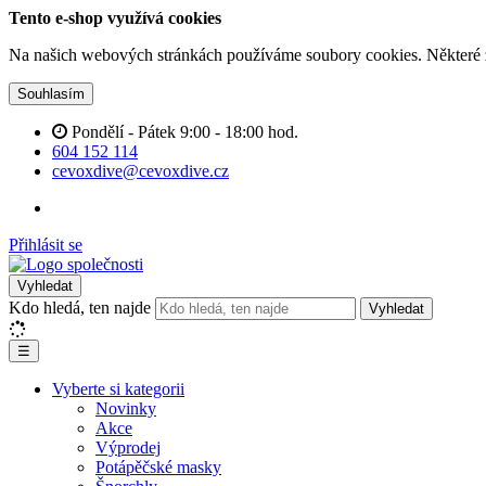
Tento e-shop využívá cookies
Na našich webových stránkách používáme soubory cookies. Některé z n
Souhlasím
Pondělí - Pátek 9:00 - 18:00 hod.
604 152 114
cevoxdive@cevoxdive.cz
Přihlásit se
Vyhledat
Kdo hledá, ten najde
Vyhledat
☰
Vyberte si kategorii
Novinky
Akce
Výprodej
Potápěčské masky