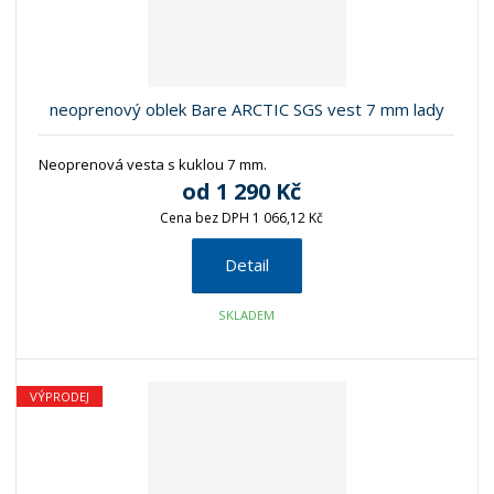
z
l
o
í
k
k
v
p
o
o
ý
r
o
v
v
v
neoprenový oblek Bare ARCTIC SGS vest 7 mm lady
d
ý
ý
ý
u
v
v
p
k
Neoprenová vesta s kuklou 7 mm.
ý
ý
i
t
od
1 290 Kč
p
p
s
ů
Cena bez DPH 1 066,12 Kč
i
i
s
s
Detail
SKLADEM
VÝPRODEJ