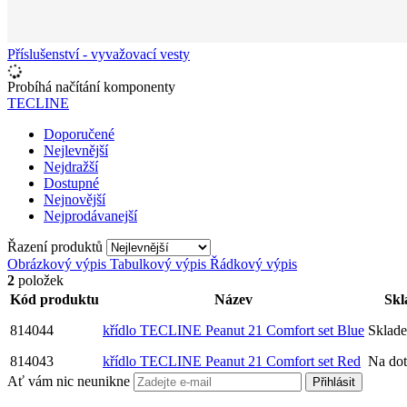
Příslušenství - vyvažovací vesty
Probíhá načítání komponenty
TECLINE
Doporučené
Nejlevnější
Nejdražší
Dostupné
Nejnovější
Nejprodávanejší
Řazení produktů
Obrázkový výpis
Tabulkový výpis
Řádkový výpis
2
položek
Kód produktu
Název
Skl
814044
křídlo TECLINE Peanut 21 Comfort set Blue
Sklad
814043
křídlo TECLINE Peanut 21 Comfort set Red
Na do
Ať vám nic neunikne
Přihlásit