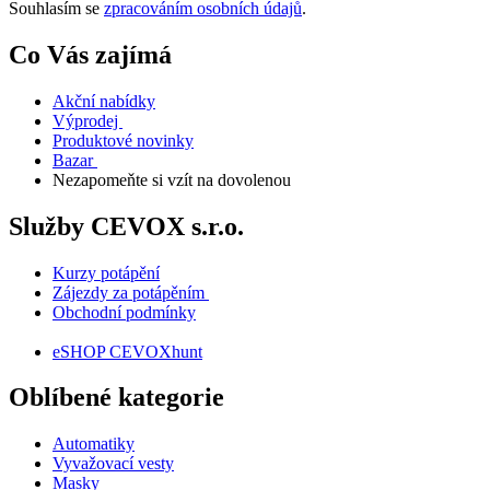
Souhlasím se
zpracováním osobních údajů
.
Co Vás zajímá
Akční nabídky
Výprodej
Produktové novinky
Bazar
Nezapomeňte si vzít na dovolenou
Služby CEVOX s.r.o.
Kurzy potápění
Zájezdy za potápěním
Obchodní podmínky
eSHOP CEVOXhunt
Oblíbené kategorie
Automatiky
Vyvažovací vesty
Masky