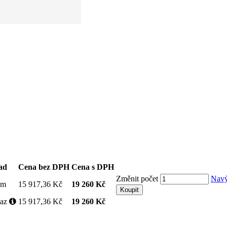
ad
Cena bez DPH
Cena s DPH
Změnit počet
Navý
em
15 917,36 Kč
19 260 Kč
Koupit
taz
15 917,36 Kč
19 260 Kč