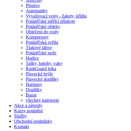
Šnorchly
Ploutve
Automatiky
Vyvažovací vesty - žakety, křídla
Potápěčské měřící přístroje
Potápěčské obleky
Oblečení do vody
Kompresory
Potápěčská světla
Tlakové láhve
Potápěčské nože
Hadice
Tašky, batohy, vaky
RashGuard trika
Plavecké brýle
Plavecké doplňky
Harpuny
Doplňky
Bazar
všechny kategorie
Akce a zájezdy
Kurzy potápění
Služby
Obchodní podmínky
Kontakt