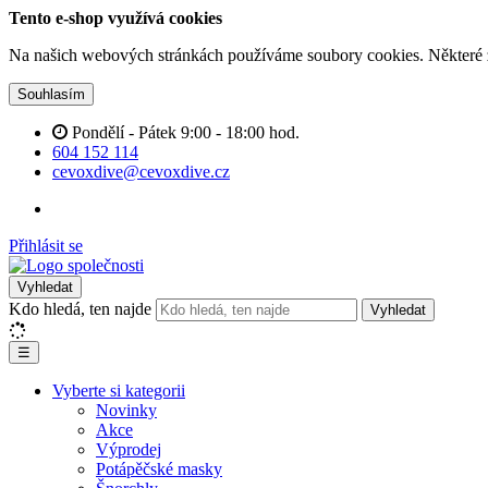
Tento e-shop využívá cookies
Na našich webových stránkách používáme soubory cookies. Některé z n
Souhlasím
Pondělí - Pátek 9:00 - 18:00 hod.
604 152 114
cevoxdive@cevoxdive.cz
Přihlásit se
Vyhledat
Kdo hledá, ten najde
Vyhledat
☰
Vyberte si kategorii
Novinky
Akce
Výprodej
Potápěčské masky