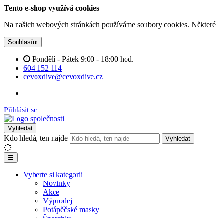
Tento e-shop využívá cookies
Na našich webových stránkách používáme soubory cookies. Některé z n
Souhlasím
Pondělí - Pátek 9:00 - 18:00 hod.
604 152 114
cevoxdive@cevoxdive.cz
Přihlásit se
Vyhledat
Kdo hledá, ten najde
Vyhledat
☰
Vyberte si kategorii
Novinky
Akce
Výprodej
Potápěčské masky