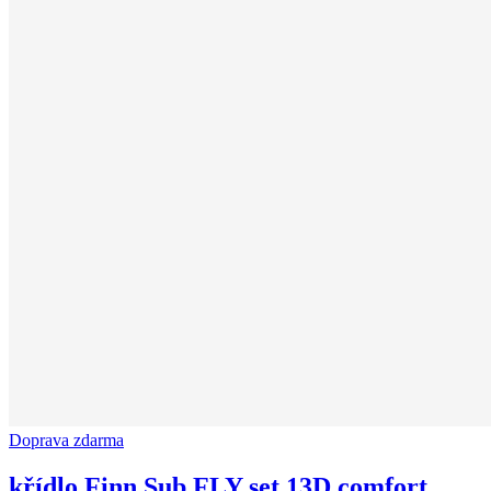
Doprava zdarma
křídlo Finn Sub FLY set 13D comfort