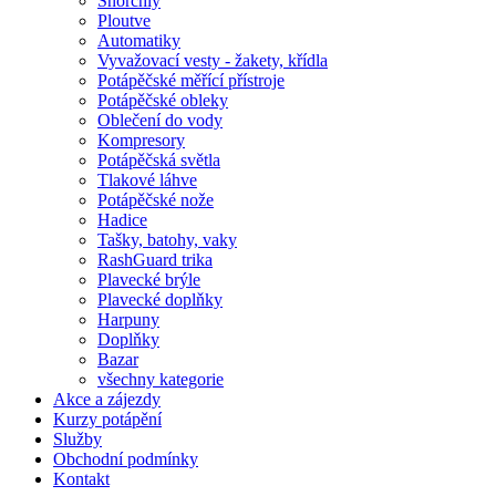
Šnorchly
Ploutve
Automatiky
Vyvažovací vesty - žakety, křídla
Potápěčské měřící přístroje
Potápěčské obleky
Oblečení do vody
Kompresory
Potápěčská světla
Tlakové láhve
Potápěčské nože
Hadice
Tašky, batohy, vaky
RashGuard trika
Plavecké brýle
Plavecké doplňky
Harpuny
Doplňky
Bazar
všechny kategorie
Akce a zájezdy
Kurzy potápění
Služby
Obchodní podmínky
Kontakt