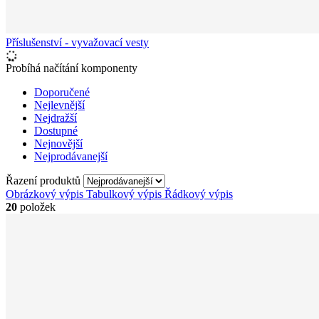
Příslušenství - vyvažovací vesty
Probíhá načítání komponenty
Doporučené
Nejlevnější
Nejdražší
Dostupné
Nejnovější
Nejprodávanejší
Řazení produktů
Obrázkový výpis
Tabulkový výpis
Řádkový výpis
20
položek