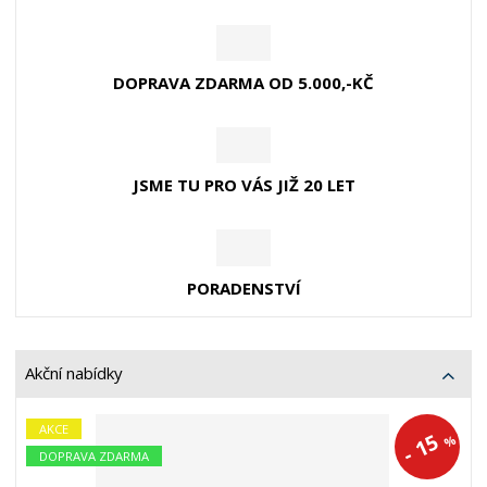
o
z
DOPRAVA ZDARMA OD 5.000,-KČ
í
JSME TU PRO VÁS JIŽ 20 LET
PORADENSTVÍ
Akční nabídky
AKCE
15
%
-
DOPRAVA ZDARMA