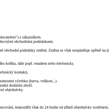
davatelem") a zákazníkem.
eobecnými obchodními podmínkami.
né obchodní podmínky změnit. Změna se však neuplatňuje zpětně na již
ího košíku, dále popř. emailem nebo telefonicky.
efonický kontakt),
nostmi výrobku (barva, velikost...).
vzniká dodáním zboží.
ení objednávky.
racování, nejpozději však do 24 hodin od přijetí objednávky systémem.