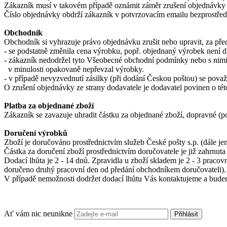
Zákazník musí v takovém případě oznámit záměr zrušení objednávky t
Číslo objednávky obdrží zákazník v potvrzovacím emailu bezprostředn
Obchodník
Obchodník si vyhrazuje právo objednávku zrušit nebo upravit, za pře
- se podstatně změnila cena výrobku, popř. objednaný výrobek není 
- zákazník nedodržel tyto Všeobecné obchodní podmínky nebo s nimi
v minulosti opakovaně nepřevzal výrobky.
- v případě nevyzvednutí zásilky (při dodání Českou poštou) se pova
O zrušení objednávky ze strany dodavatele je dodavatel povinen o té
Platba za objednané zboží
Zákazník se zavazuje uhradit částku za objednané zboží, dopravné (
Doručení výrobků
Zboží je doručováno prostřednictvím služeb České pošty s.p. (dále 
Částka za doručení zboží prostřednictvím doručovatele je již zahrnut
Dodací lhůta je 2 - 14 dnů. Zpravidla u zboží skladem je 2 - 3 pracov
doručeno druhý pracovní den od předání obchodníkem doručovateli).
V případě nemožnosti dodržet dodací lhůtu Vás kontaktujeme a budem
Ať vám nic neunikne
Přihlásit