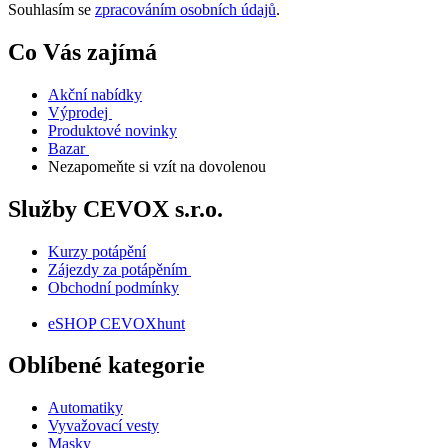
Souhlasím se
zpracováním osobních údajů
.
Co Vás zajímá
Akční nabídky
Výprodej
Produktové novinky
Bazar
Nezapomeňte si vzít na dovolenou
Služby CEVOX s.r.o.
Kurzy potápění
Zájezdy za potápěním
Obchodní podmínky
eSHOP CEVOXhunt
Oblíbené kategorie
Automatiky
Vyvažovací vesty
Masky