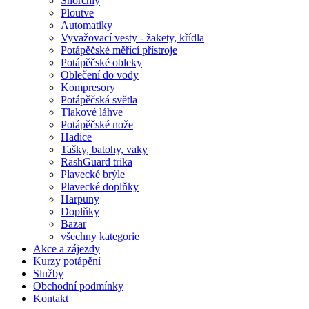
Šnorchly
Ploutve
Automatiky
Vyvažovací vesty - žakety, křídla
Potápěčské měřící přístroje
Potápěčské obleky
Oblečení do vody
Kompresory
Potápěčská světla
Tlakové láhve
Potápěčské nože
Hadice
Tašky, batohy, vaky
RashGuard trika
Plavecké brýle
Plavecké doplňky
Harpuny
Doplňky
Bazar
všechny kategorie
Akce a zájezdy
Kurzy potápění
Služby
Obchodní podmínky
Kontakt