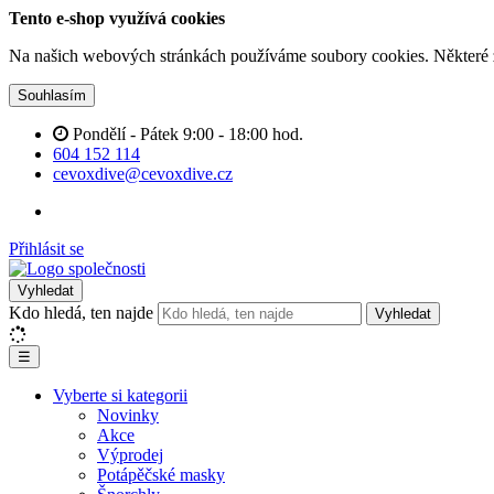
Tento e-shop využívá cookies
Na našich webových stránkách používáme soubory cookies. Některé z n
Souhlasím
Pondělí - Pátek 9:00 - 18:00 hod.
604 152 114
cevoxdive@cevoxdive.cz
Přihlásit se
Vyhledat
Kdo hledá, ten najde
Vyhledat
☰
Vyberte si kategorii
Novinky
Akce
Výprodej
Potápěčské masky