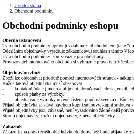
Úvodní strana
Obchodní podmínky
Obchodní podmínky eshopu
Obecná ustanovení
Tyto obchodní podmínky upravují vztah mezi obchodníkem (také "do
Odesláním objednávky vyjadřuje zákazník svůj souhlas s těmito Vš
Tyto obchodní podmínky jsou závazné pro obě strany.
Provozovatel internetového obchodu si vyhrazuje právo tyto Všeobec
Objednávání zboží
Zboží lze objednávat prioritně pomocí internetových stránek - nákupn
Každá taková objednávka musí obsahovat
- kontaktní údaje (jméno a příjmení, doručovací adresa, email, tel
- způsob platby za výrobky,
- objednávané výrobky určené číslem, popř. názvem a dalšími vlast
Přijatá objednávka se stává návrhem kupní smlouvy, kupní smlouva 
Přijaté objednávky jsou závazné, není vyžadováno žádné další potvrz
Storno objednávky, zrušení objednávky, změna objednávky
Zákazník
Zákazník má právo zrušit objednávku do doby, než bude přijata ke zp