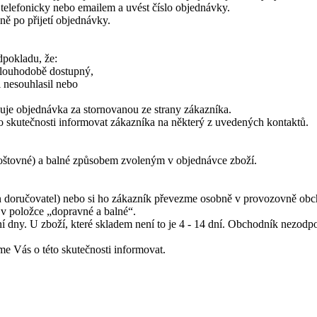
elefonicky nebo emailem a uvést číslo objednávky.
ě po přijetí objednávky.
dpokladu, že:
dlouhodobě dostupný,
 nesouhlasil nebo
žuje objednávka za stornovanou ze strany zákazníka.
to skutečnosti informovat zákazníka na některý z uvedených kontaktů.
poštovné) a balné způsobem zvoleným v objednávce zboží.
jen doručovatel) nebo si ho zákazník převezme osobně v provozovně ob
a v položce „dopravné a balné“.
ní dny. U zboží, které skladem není to je 4 - 14 dní. Obchodník nezodp
e Vás o této skutečnosti informovat.