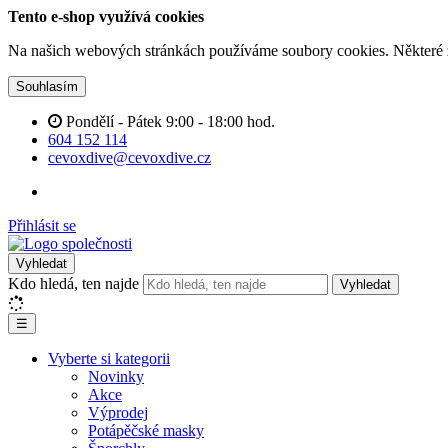
Tento e-shop využívá cookies
Na našich webových stránkách používáme soubory cookies. Některé z n
Souhlasím
Pondělí - Pátek 9:00 - 18:00 hod.
604 152 114
cevoxdive@cevoxdive.cz
Přihlásit se
Vyhledat
Kdo hledá, ten najde
Vyhledat
☰
Vyberte si kategorii
Novinky
Akce
Výprodej
Potápěčské masky