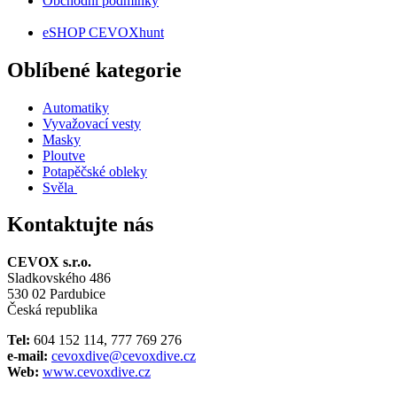
Obchodní podmínky
eSHOP CEVOXhunt
Oblíbené kategorie
Automatiky
Vyvažovací vesty
Masky
Ploutve
Potapěčské obleky
Svěla
Kontaktujte nás
CEVOX s.r.o.
Sladkovského 486
530 02 Pardubice
Česká republika
Tel:
604 152 114, 777 769 276
e-mail:
cevoxdive@cevoxdive.cz
Web:
www.cevoxdive.cz