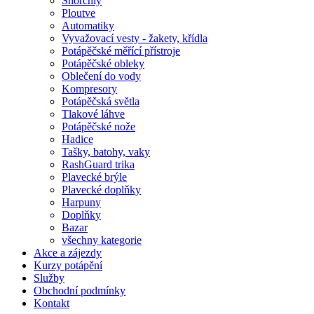
Šnorchly
Ploutve
Automatiky
Vyvažovací vesty - žakety, křídla
Potápěčské měřící přístroje
Potápěčské obleky
Oblečení do vody
Kompresory
Potápěčská světla
Tlakové láhve
Potápěčské nože
Hadice
Tašky, batohy, vaky
RashGuard trika
Plavecké brýle
Plavecké doplňky
Harpuny
Doplňky
Bazar
všechny kategorie
Akce a zájezdy
Kurzy potápění
Služby
Obchodní podmínky
Kontakt