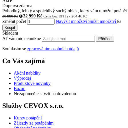
Akce
Doprava zdarma
Pohodlný, lehký a spolehlivý suchý oblek, který vám umožní potápět s
32 990 Kč
38 880 Kč
Cena bez DPH 27 264,46 Kč
Změnit počet
Navýšit množství
Snížit množství
ks
Koupit
Skladem
Ať vám nic neunikne
Přihlásit
Souhlasím se
zpracováním osobních údajů
.
Co Vás zajímá
Akční nabídky
Výprodej
Produktové novinky
Bazar
Nezapomeňte si vzít na dovolenou
Služby CEVOX s.r.o.
Kurzy potápění
Zájezdy za potápěním