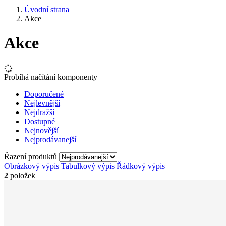
Úvodní strana
Akce
Akce
Probíhá načítání komponenty
Doporučené
Nejlevnější
Nejdražší
Dostupné
Nejnovější
Nejprodávanejší
Řazení produktů
Obrázkový výpis
Tabulkový výpis
Řádkový výpis
2
položek