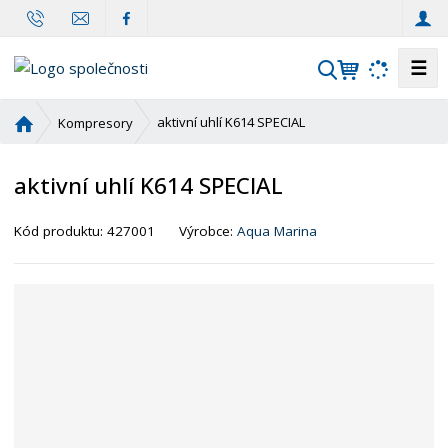
☰
V
y
h
Ú
aktivní uhlí K614 SPECIAL
Kompresory
l
v
o
e
aktivní uhlí K614 SPECIAL
d
d
n
a
í
Kód produktu:
427001
Výrobce:
Aqua Marina
t
s
t
r
a
n
a