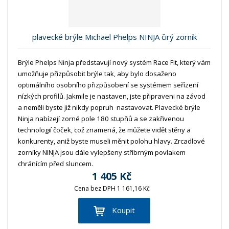
plavecké brýle Michael Phelps NINJA čirý zorník
Brýle Phelps Ninja představují nový systém Race Fit, který vám
umožňuje přizpůsobit brýle tak, aby bylo dosaženo
optimálního osobního přizpůsobení se systémem seřízení
nízkých profilů. Jakmile je nastaven, jste připraveni na závod
a neměli byste již nikdy popruh nastavovat. Plavecké brýle
Ninja nabízejí zorné pole 180 stupňů a se zakřivenou
technologií čoček, což znamená, že můžete vidět stěny a
konkurenty, aniž byste museli měnit polohu hlavy. Zrcadlové
zorníky NINJA jsou dále vylepšeny stříbrným povlakem
chránícím před sluncem.
1 405 Kč
Cena bez DPH 1 161,16 Kč
Koupit