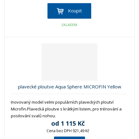
Koupit
SKLADEM
plavecké ploutve Aqua Sphere MICROFIN Yellow
Inovovaný model velmi populárních plaveckých ploutví
Microfin.Plavecká ploutve s krátkým listem, pro trénování a
posilování svalů nohou.
od
1 115 Kč
Cena bez DPH 921,49 Kč