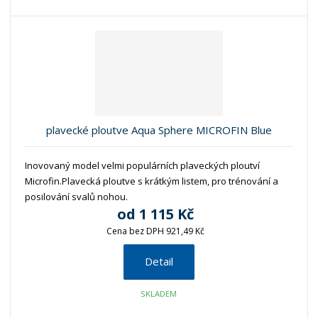
plavecké ploutve Aqua Sphere MICROFIN Blue
Inovovaný model velmi populárních plaveckých ploutví
Microfin.Plavecká ploutve s krátkým listem, pro trénování a
posilování svalů nohou.
od
1 115 Kč
Cena bez DPH 921,49 Kč
Detail
SKLADEM