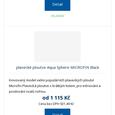
Detail
SKLADEM
plavecké ploutve Aqua Sphere MICROFIN Black
Inovovaný model velmi populárních plaveckých ploutví
Microfin.Plavecká ploutve s krátkým listem, pro trénování a
posilování svalů nohou.
od
1 115 Kč
Cena bez DPH 921,49 Kč
Detail