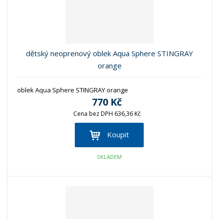
n
z
l
o
í
k
k
v
p
o
o
ý
r
o
v
v
v
dětský neoprenový oblek Aqua Sphere STINGRAY
d
ý
ý
ý
orange
u
v
v
p
k
ý
ý
i
t
oblek Aqua Sphere STINGRAY orange
p
p
s
ů
770 Kč
i
i
Cena bez DPH 636,36 Kč
s
s
Koupit
SKLADEM