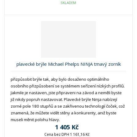
SKLADEM
plavecké brýle Michael Phelps NINJA tmavý zorník
přizpůsobit brýle tak, aby bylo dosaženo optimálního
osobního přizpůsobení se systémem seřízení nízkých profilů.
Jakmile je nastaven, jste připraveni na závod a neměli byste
již nikdy popruh nastavovat. Plavecké brýle Ninja nabízejí
zorné pole 180 stupňů a se zakřivenou technologií čoček, což
znamená, že můžete vidět stěny a konkurenty, aniž byste
museli měnit polohu hlavy.
1 405 Kč
Cena bez DPH 1 161,16 Kč