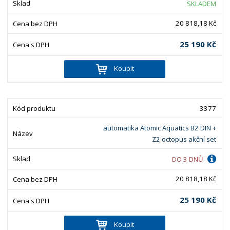
SKLADEM
20 818,18 Kč
25 190 Kč
Koupit
3377
automatika Atomic Aquatics B2 DIN +
Z2 octopus akční set
DO 3 DNŮ
20 818,18 Kč
25 190 Kč
Koupit