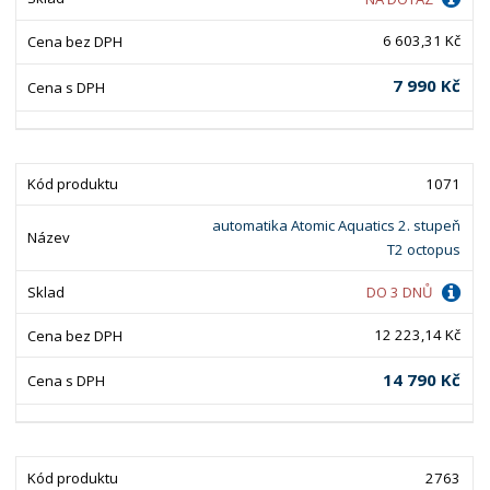
6 603,31 Kč
7 990 Kč
1071
automatika Atomic Aquatics 2. stupeň
T2 octopus
DO 3 DNŮ
12 223,14 Kč
14 790 Kč
2763