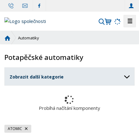
☰
V
y
h
Ú
Automatiky
l
v
o
e
Potapěčské automatiky
d
d
n
a
í
t
Zobrazit další kategorie
s
t
r
a
n
Probíhá načítání komponenty
a
ATOMIC