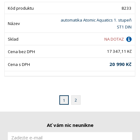
8233
automatika Atomic Aquatics 1. stupeň
ST1 DIN
NA DOTAZ
17 347,11 Kč
20 990 Kč
2
1
Ať vám nic neunikne