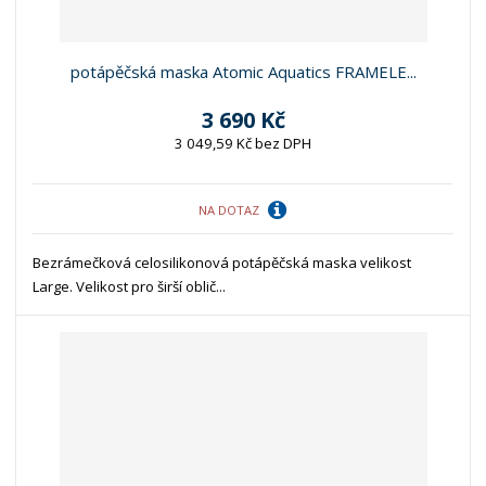
potápěčská maska Atomic Aquatics FRAMELE...
3 690 Kč
3 049,59 Kč bez DPH
NA DOTAZ
Bezrámečková celosilikonová potápěčská maska velikost
Large. Velikost pro širší oblič...