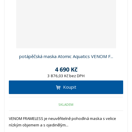
potápěčská maska Atomic Aquatics VENOM F...
4 690 Kč
3 876,03 Kč bez DPH
Koupit
SKLADEM
VENOM FRAMELESS je neuvěřitelně pohodlná maska s velice
nízkým objemem a s ojedinělým...