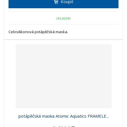
Koupit
SKLADEM
Celosilikonová potápěčská maska.
potápěčská maska Atomic Aquatics FRAMELE...