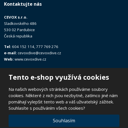
Kontaktujte nás
CEVOX s.r.o.
Sladkovského 486
530 02 Pardubice
Česká republika
Tel:
604 152 114, 777 769 276
e-mail:
cevoxdive@cevoxdive.cz
Web:
www.cevoxdive.cz
Tento e-shop využívá cookies
Na našich webových stránkách používáme soubory
cookies. Některé z nich jsou nezbytné, zatímco jiné nám
© 2026, CEVOX s.r.o.
pomáhají vylepšit tento web a váš uživatelský zážitek.
Prohlášení o přístupnosti
|
Ochrana osobních údajů
|
Mapa stránek
Souhlasíte s používáním všech cookies?
|
E
Souhlasím
B
VYROBILA
R