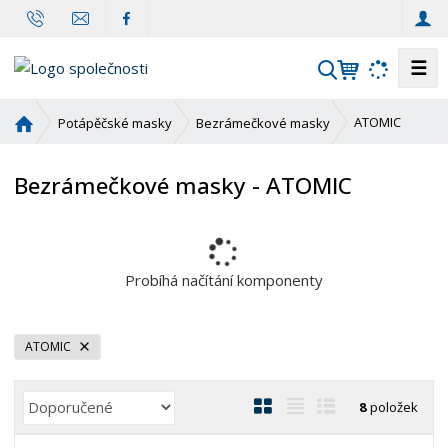
☰
V
y
h
Ú
ATOMIC
Potápěčské masky
Bezrámečkové masky
l
v
o
e
Bezrámečkové masky - ATOMIC
d
d
n
a
í
t
s
t
Probíhá načítání komponenty
r
a
n
ATOMIC
a
Ř
O
T
Ř
8
položek
a
b
a
á
z