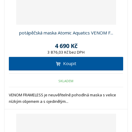
potápěčská maska Atomic Aquatics VENOM F...
4 690 Kč
3 876,03 Kč bez DPH
Koupit
SKLADEM
VENOM FRAMELESS je neuvěřitelně pohodlná maska s velice
nízkým objemem a s ojedinělým...