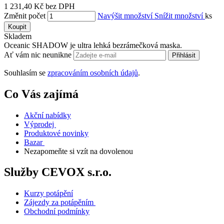
1 231,40 Kč bez DPH
Změnit počet
Navýšit množství
Snížit množství
ks
Koupit
Skladem
Oceanic SHADOW je ultra lehká bezrámečková maska.
Ať vám nic neunikne
Přihlásit
Souhlasím se
zpracováním osobních údajů
.
Co Vás zajímá
Akční nabídky
Výprodej
Produktové novinky
Bazar
Nezapomeňte si vzít na dovolenou
Služby CEVOX s.r.o.
Kurzy potápění
Zájezdy za potápěním
Obchodní podmínky