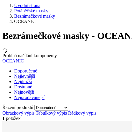
Úvodní strana
Potápěčské masky
Bezrámečkové masky
OCEANIC
Bezrámečkové masky - OCEAN
Probíhá načítání komponenty
OCEANIC
Doporučené
Nejlevnější
Nejdražší
Dostupné
Nejnovější
Nejprodávanejší
Řazení produktů
Obrázkový výpis
Tabulkový výpis
Řádkový výpis
1
položek