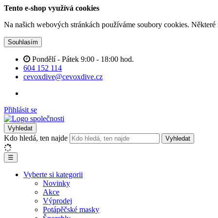
Tento e-shop využívá cookies
Na našich webových stránkách používáme soubory cookies. Některé z n
Souhlasím
Pondělí - Pátek 9:00 - 18:00 hod.
604 152 114
cevoxdive@cevoxdive.cz
Přihlásit se
Vyhledat
Kdo hledá, ten najde
Vyhledat
☰
Vyberte si kategorii
Novinky
Akce
Výprodej
Potápěčské masky