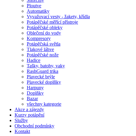
Šnorchly
Ploutve
Automatiky
Vyvažovací vesty - žakety, křídla
Potápěčské měřící přístroje
Potápěčské obleky
Oblečení do vody
Kompresory
Potápěčská světla
Tlakové láhve
Potápěčské nože
Hadice
Tašky, batohy, vaky
RashGuard trika
Plavecké brýle
Plavecké doplňky
Harpuny
Doplňky
Bazar
všechny kategorie
Akce a zájezdy
Kurzy potápění
Služby
Obchodní podmínky
Kontakt