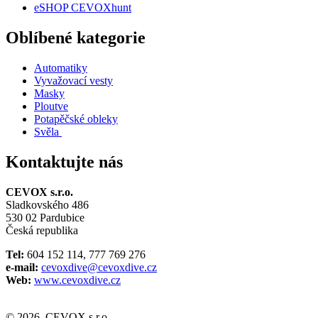
eSHOP CEVOXhunt
Oblíbené kategorie
Automatiky
Vyvažovací vesty
Masky
Ploutve
Potapěčské obleky
Svěla
Kontaktujte nás
CEVOX s.r.o.
Sladkovského 486
530 02 Pardubice
Česká republika
Tel:
604 152 114, 777 769 276
e-mail:
cevoxdive@cevoxdive.cz
Web:
www.cevoxdive.cz
© 2026, CEVOX s.r.o.