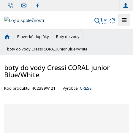
☰
V
y
h
Ú
Plavecké doplňky
Boty do vody
l
v
o
boty do vody Cressi CORAL junior Blue/White
e
d
d
n
a
boty do vody Cressi CORAL junior
í
t
Blue/White
s
t
r
Kód produktu:
402389W 21
Výrobce:
CRESSI
a
n
a