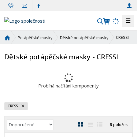
☰
V
y
h
Ú
CRESSI
Potápěčské masky
Dětské potápěčské masky
l
v
o
e
Dětské potápěčské masky - CRESSI
d
d
n
a
í
t
s
t
Probíhá načítání komponenty
r
a
n
CRESSI
a
Ř
O
T
Ř
3
položek
a
b
a
á
z