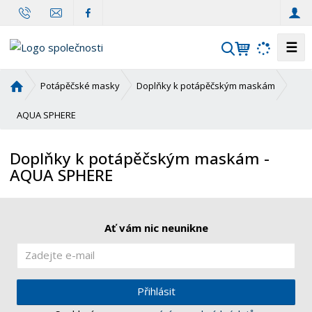
☰
V
y
h
Ú
Potápěčské masky
Doplňky k potápěčským maskám
l
v
o
AQUA SPHERE
e
d
d
n
a
Doplňky k potápěčským maskám -
í
t
AQUA SPHERE
s
t
r
a
Ať vám nic neunikne
n
a
Přihlásit