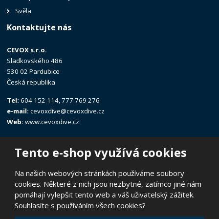
Svěla
Kontaktujte nás
CEVOX s.r.o.
Sladkovského 486
530 02 Pardubice
Česká republika
Tel:
604 152 114, 777 769 276
e-mail:
cevoxdive@cevoxdive.cz
Web:
www.cevoxdive.cz
Tento e-shop využívá cookies
Na našich webových stránkách používáme soubory
cookies. Některé z nich jsou nezbytné, zatímco jiné nám
© 2026, CEVOX s.r.o.
pomáhají vylepšit tento web a váš uživatelský zážitek.
Prohlášení o přístupnosti
|
Ochrana osobních údajů
|
Mapa stránek
Souhlasíte s používáním všech cookies?
|