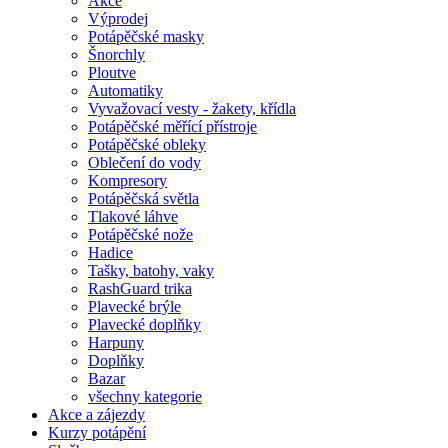
Akce
Výprodej
Potápěčské masky
Šnorchly
Ploutve
Automatiky
Vyvažovací vesty - žakety, křídla
Potápěčské měřící přístroje
Potápěčské obleky
Oblečení do vody
Kompresory
Potápěčská světla
Tlakové láhve
Potápěčské nože
Hadice
Tašky, batohy, vaky
RashGuard trika
Plavecké brýle
Plavecké doplňky
Harpuny
Doplňky
Bazar
všechny kategorie
Akce a zájezdy
Kurzy potápění