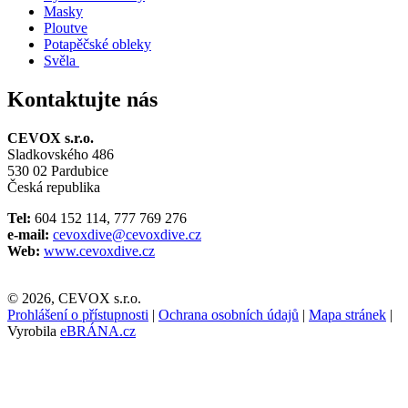
Masky
Ploutve
Potapěčské obleky
Svěla
Kontaktujte nás
CEVOX s.r.o.
Sladkovského 486
530 02 Pardubice
Česká republika
Tel:
604 152 114, 777 769 276
e-mail:
cevoxdive@cevoxdive.cz
Web:
www.cevoxdive.cz
© 2026, CEVOX s.r.o.
Prohlášení o přístupnosti
|
Ochrana osobních údajů
|
Mapa stránek
|
Vyrobila
eBRÁNA.cz