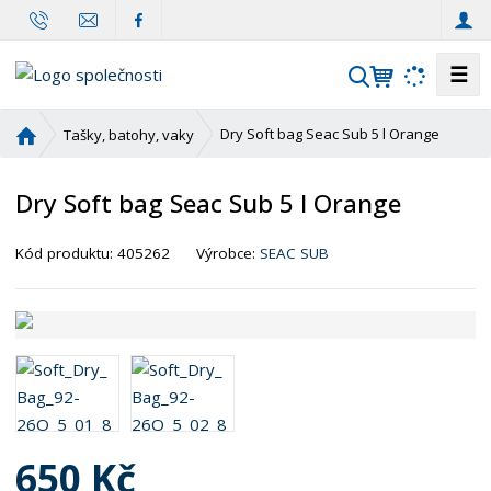
☰
V
y
h
Ú
Dry Soft bag Seac Sub 5 l Orange
Tašky, batohy, vaky
l
v
o
e
Dry Soft bag Seac Sub 5 l Orange
d
d
n
a
í
Kód produktu:
405262
Výrobce:
SEAC SUB
t
s
t
r
a
n
a
650 Kč