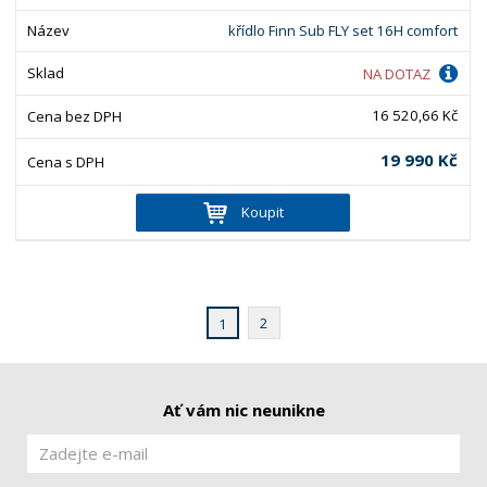
křídlo Finn Sub FLY set 16H comfort
NA DOTAZ
16 520,66 Kč
19 990 Kč
Koupit
2
1
Ať vám nic neunikne