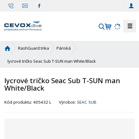
☰
V
y
h
Ú
RashGuard trika
Pánská
l
v
e
o
lycrové tričko Seac Sub T-SUN man White/Black
d
d
a
n
lycrové tričko Seac Sub T-SUN man
t
í
White/Black
s
t
r
Kód produktu:
405432 L
Výrobce:
SEAC SUB
a
n
a