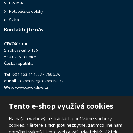
Ploutve
Potapěčské obleky
Svěla
Kontaktujte nás
CEVOX s.r.o.
Sladkovského 486
530 02 Pardubice
Česká republika
Tel:
604 152 114, 777 769 276
e-mail:
cevoxdive@cevoxdive.cz
Web:
www.cevoxdive.cz
Tento e-shop využívá cookies
Na našich webových stránkách používáme soubory
cookies. Některé z nich jsou nezbytné, zatímco jiné nám
© 2026, CEVOX s.r.o.
pomáhají vylepšit tento web a váš uživatelský zážitek.