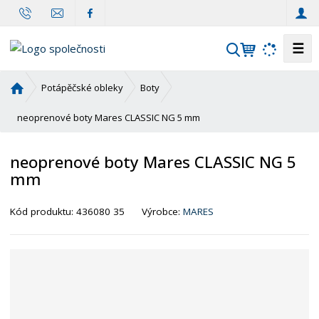
☰
V
y
h
Ú
Potápěčské obleky
Boty
l
v
o
neoprenové boty Mares CLASSIC NG 5 mm
e
d
d
n
a
neoprenové boty Mares CLASSIC NG 5
í
t
mm
s
t
r
Kód produktu:
436080 35
Výrobce:
MARES
a
n
a