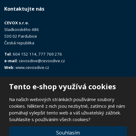
Kontaktujte nás
CEVOX s.r.o.
Sladkovského 486
530 02 Pardubice
Česká republika
Tel:
604 152 114, 777 769 276
e-mail:
cevoxdive@cevoxdive.cz
Web:
www.cevoxdive.cz
Tento e-shop využívá cookies
Na našich webových stránkách používáme soubory
cookies. Některé z nich jsou nezbytné, zatímco jiné nám
© 2026, CEVOX s.r.o.
pomáhají vylepšit tento web a váš uživatelský zážitek.
Prohlášení o přístupnosti
|
Ochrana osobních údajů
|
Mapa stránek
Souhlasíte s používáním všech cookies?
|
E
Souhlasím
B
VYROBILA