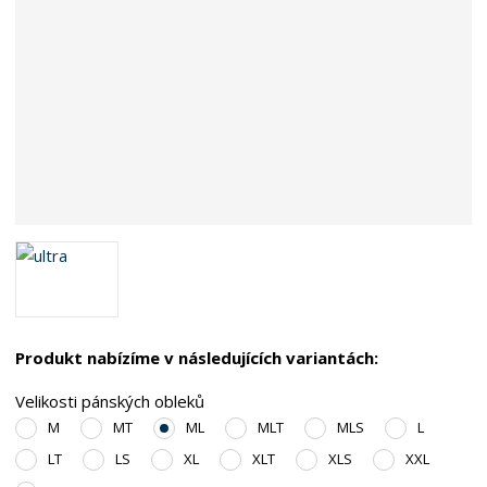
Produkt nabízíme v následujících variantách:
Velikosti pánských obleků
M
MT
ML
MLT
MLS
L
LT
LS
XL
XLT
XLS
XXL