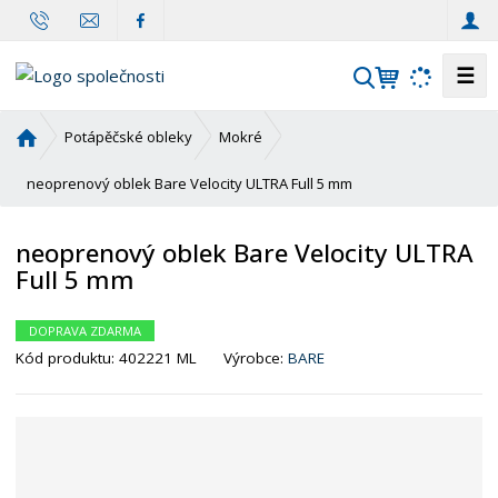
☰
V
y
h
Ú
Potápěčské obleky
Mokré
l
v
o
neoprenový oblek Bare Velocity ULTRA Full 5 mm
e
d
d
n
a
neoprenový oblek Bare Velocity ULTRA
í
t
Full 5 mm
s
t
r
DOPRAVA ZDARMA
a
Kód produktu:
402221 ML
Výrobce:
BARE
n
a