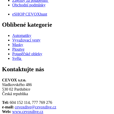
Zájezdy za potápěním
Obchodní podmínky
eSHOP CEVOXhunt
Oblíbené kategorie
Automatiky
Vyvažovací vesty
Masky
Ploutve
Potapěčské obleky
Svěla
Kontaktujte nás
CEVOX s.r.o.
Sladkovského 486
530 02 Pardubice
Česká republika
Tel:
604 152 114, 777 769 276
e-mail:
cevoxdive@cevoxdive.cz
Web:
www.cevoxdive.cz