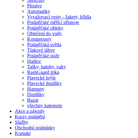
Šnorchly
Ploutve
Automatiky
Vyvažovací vesty - žakety, křídla
Potápěčské měřící přístroje
Potápěčské obleky
Oblečení do vody
Kompresory
Potápěčská světla
Tlakové láhve
Potápěčské nože
Hadice
Tašky, batohy, vaky
RashGuard trika
Plavecké brýle
Plavecké doplňky
Harpuny
Doplňky
Bazar
všechny kategorie
Akce a zájezdy
Kurzy potápění
Služby
Obchodní podmínky
Kontakt