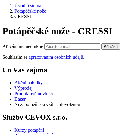
Úvodní strana
Potápěčské nože
CRESSI
Potápěčské nože - CRESSI
Ať vám nic neunikne
Přihlásit
Souhlasím se
zpracováním osobních údajů
.
Co Vás zajímá
Akční nabídky
Výprodej
Produktové novinky
Bazar
Nezapomeňte si vzít na dovolenou
Služby CEVOX s.r.o.
Kurzy potápění