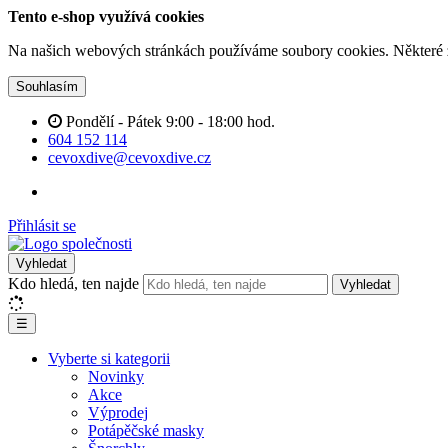
Tento e-shop využívá cookies
Na našich webových stránkách používáme soubory cookies. Některé z n
Souhlasím
Pondělí - Pátek 9:00 - 18:00 hod.
604 152 114
cevoxdive@cevoxdive.cz
Přihlásit se
Vyhledat
Kdo hledá, ten najde
Vyhledat
☰
Vyberte si kategorii
Novinky
Akce
Výprodej
Potápěčské masky