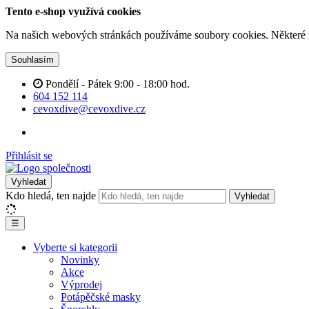
Tento e-shop využívá cookies
Na našich webových stránkách používáme soubory cookies. Některé z n
Souhlasím
Pondělí - Pátek 9:00 - 18:00 hod.
604 152 114
cevoxdive@cevoxdive.cz
Přihlásit se
Vyhledat
Kdo hledá, ten najde
Vyhledat
☰
Vyberte si kategorii
Novinky
Akce
Výprodej
Potápěčské masky