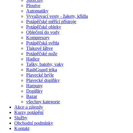
Šnorchly
Ploutve
Automatiky
Vyvažovací vesty - žakety, křídla
Potápěčské měřící přístroje
Potápěčské obleky
Oblečení do vody
Kompresory
Potápěčská světla
Tlakové láhve
Potápěčské nože
Hadice
Tašky, batohy, vaky
RashGuard trika
Plavecké brýle
Plavecké doplňky
Harpuny
Doplňky
Bazar
všechny kategorie
Akce a zájezdy
Kurzy potápění
Služby
Obchodní podmínky
Kontakt