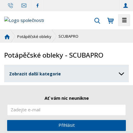
☰
V
y
h
Ú
SCUBAPRO
Potápěčské obleky
l
v
o
e
Potápěčské obleky - SCUBAPRO
d
d
n
a
í
t
Zobrazit další kategorie
s
t
r
a
Ať vám nic neunikne
n
a
Přihlásit