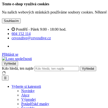
Tento e-shop využívá cookies
Na našich webových stránkách používáme soubory cookies. Některé z n
Souhlasím
Pondělí - Pátek 9:00 - 18:00 hod.
604 152 114
cevoxdive@cevoxdive.cz
Přihlásit se
Vyhledat
Kdo hledá, ten najde
Vyhledat
☰
Vyberte si kategorii
Novinky
Akce
Výprodej
Potápěčské masky