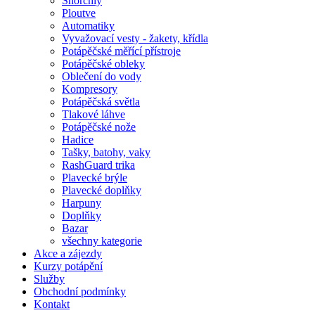
Šnorchly
Ploutve
Automatiky
Vyvažovací vesty - žakety, křídla
Potápěčské měřící přístroje
Potápěčské obleky
Oblečení do vody
Kompresory
Potápěčská světla
Tlakové láhve
Potápěčské nože
Hadice
Tašky, batohy, vaky
RashGuard trika
Plavecké brýle
Plavecké doplňky
Harpuny
Doplňky
Bazar
všechny kategorie
Akce a zájezdy
Kurzy potápění
Služby
Obchodní podmínky
Kontakt