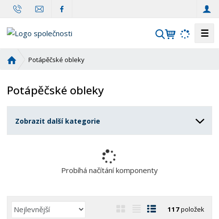
☰
V
y
h
Ú
Potápěčské obleky
l
v
o
e
Potápěčské obleky
d
d
n
a
í
t
Zobrazit další kategorie
s
t
r
a
n
Probíhá načítání komponenty
a
Ř
O
T
Ř
117
položek
a