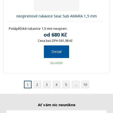
neoprenové rukavice Seac Sub AMARA 1,5 mm
Potápěčské rukavice 1,5 mm neopren.
od
680 Kč
Cena bez DPH 561,98 Kč
Detail
SKLADEM
2
3
4
5
...
10
1
Ať vám nic neunikne