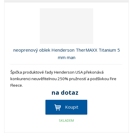
b
a
á
z
r
b
d
e
á
u
k
n
z
l
o
í
k
k
v
p
o
o
ý
r
o
v
v
v
neoprenový oblek Henderson TherMAXX Titanium 5
d
ý
ý
ý
mm man
u
v
v
p
k
ý
ý
i
t
Špička produktové řady Henderson USA překonává
p
p
s
ů
konkurenci neuvěřitelnou 250% pružností a podšívkou Fire
i
i
Fleece.
s
s
na dotaz
Koupit
SKLADEM