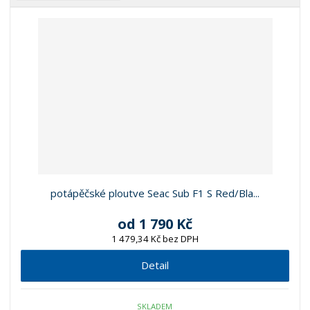
b
a
á
z
r
b
d
e
á
u
k
n
z
l
o
í
k
k
v
p
o
o
ý
r
o
v
v
v
d
ý
ý
ý
u
v
v
p
k
ý
ý
i
t
p
p
s
ů
i
i
potápěčské ploutve Seac Sub F1 S Red/Bla...
s
s
od
1 790 Kč
1 479,34 Kč bez DPH
Detail
SKLADEM