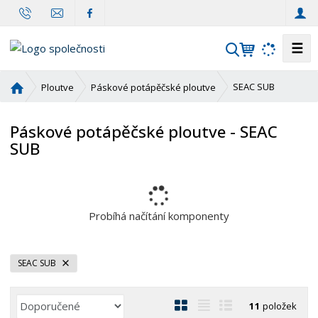
☰
V
y
h
Ú
SEAC SUB
Ploutve
Páskové potápěčské ploutve
l
v
o
e
Páskové potápěčské ploutve - SEAC
d
d
SUB
n
a
í
t
s
t
r
Probíhá načítání komponenty
a
n
a
SEAC SUB
Ř
O
T
Ř
11
položek
a