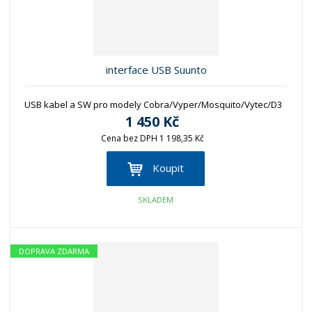
z
l
o
í
k
k
v
p
o
o
ý
r
o
v
v
v
interface USB Suunto
d
ý
ý
ý
u
v
v
p
k
USB kabel a SW pro modely Cobra/Vyper/Mosquito/Vytec/D3
ý
ý
i
t
1 450 Kč
p
p
s
ů
Cena bez DPH 1 198,35 Kč
i
i
s
s
Koupit
SKLADEM
DOPRAVA ZDARMA