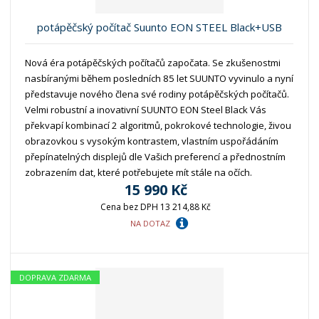
potápěčský počítač Suunto EON STEEL Black+USB
Nová éra potápěčských počítačů započata. Se zkušenostmi
nasbíranými během posledních 85 let SUUNTO vyvinulo a nyní
představuje nového člena své rodiny potápěčských počítačů.
Velmi robustní a inovativní SUUNTO EON Steel Black Vás
překvapí kombinací 2 algoritmů, pokrokové technologie, živou
obrazovkou s vysokým kontrastem, vlastním uspořádáním
přepínatelných displejů dle Vašich preferencí a přednostním
zobrazením dat, které potřebujete mít stále na očích.
15 990 Kč
Cena bez DPH 13 214,88 Kč
NA DOTAZ
DOPRAVA ZDARMA