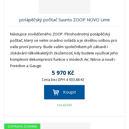
potápěčský počítač Suunto ZOOP NOVO Lime
Nástupce osvědčeného ZOOP. Plnohodnotný potápěčský
počítač, který se velmi snadno ovládá a je skvělou volbou pro
vaše první ponory. Bude vaším společníkem při zábavě i
získávání několikaletých zkušeností, kdy budete využívat jeho
komplexní dekompresní funkce v módech Air, Nitrox a nově i
Freedive a Gauge.
5 970 Kč
Cena bez DPH 4 933,88 Kč
Koupit
SKLADEM
DOPRAVA ZDARMA