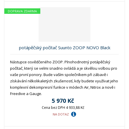
DOPRAVA ZDARMA
potápěčský počítač Suunto ZOOP NOVO Black
Nástupce osvědčeného ZOOP. Plnohodnotný potápěčský
počítač, který se velmi snadno ovládá a je skvělou volbou pro
vaše první ponory. Bude vaším společníkem při zábavě i
získávání několikaletých zkušeností, kdy budete využívat jeho
komplexní dekompresní funkce v módech Air, Nitrox a nově i
Freedive a Gauge.
5 970 Kč
Cena bez DPH 4 933,88 Kč
NA DOTAZ