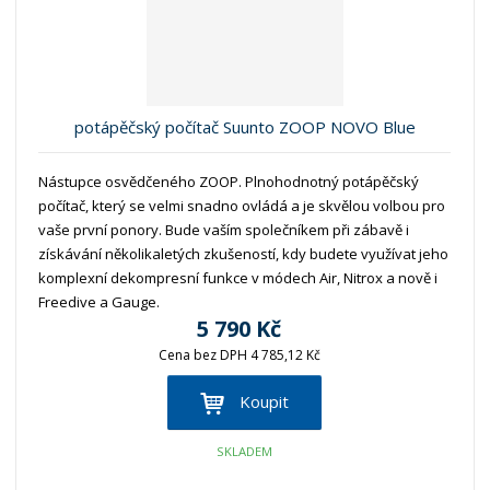
potápěčský počítač Suunto ZOOP NOVO Blue
Nástupce osvědčeného ZOOP. Plnohodnotný potápěčský
počítač, který se velmi snadno ovládá a je skvělou volbou pro
vaše první ponory. Bude vaším společníkem při zábavě i
získávání několikaletých zkušeností, kdy budete využívat jeho
komplexní dekompresní funkce v módech Air, Nitrox a nově i
Freedive a Gauge.
5 790 Kč
Cena bez DPH 4 785,12 Kč
Koupit
SKLADEM