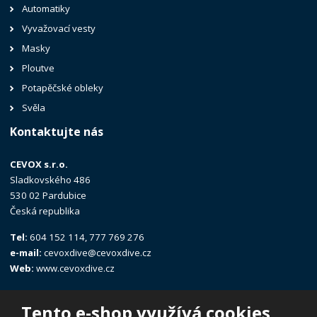
Automatiky
Vyvažovací vesty
Masky
Ploutve
Potapěčské obleky
Svěla
Kontaktujte nás
CEVOX s.r.o.
Sladkovského 486
530 02 Pardubice
Česká republika
Tel:
604 152 114, 777 769 276
e-mail:
cevoxdive@cevoxdive.cz
Web:
www.cevoxdive.cz
Tento e-shop využívá cookies