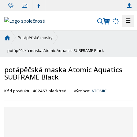
☰
V
y
h
Ú
Potápěčské masky
l
v
o
potápěčská maska Atomic Aquatics SUBFRAME Black
e
d
d
n
a
potápěčská maska Atomic Aquatics
í
t
SUBFRAME Black
s
t
r
Kód produktu:
402457 black/red
Výrobce:
ATOMIC
a
n
a