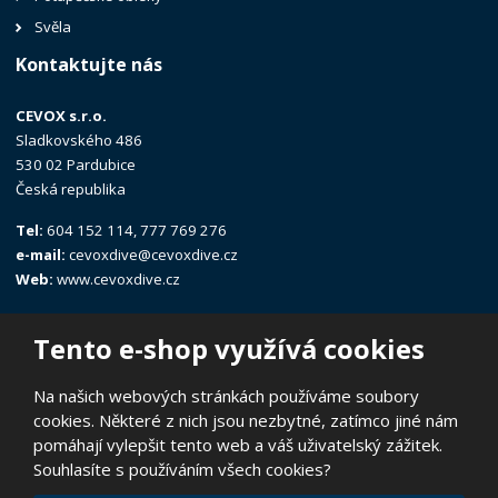
Svěla
Kontaktujte nás
CEVOX s.r.o.
Sladkovského 486
530 02 Pardubice
Česká republika
Tel:
604 152 114, 777 769 276
e-mail:
cevoxdive@cevoxdive.cz
Web:
www.cevoxdive.cz
Tento e-shop využívá cookies
Na našich webových stránkách používáme soubory
cookies. Některé z nich jsou nezbytné, zatímco jiné nám
© 2026, CEVOX s.r.o.
pomáhají vylepšit tento web a váš uživatelský zážitek.
Prohlášení o přístupnosti
|
Ochrana osobních údajů
|
Mapa stránek
Souhlasíte s používáním všech cookies?
|