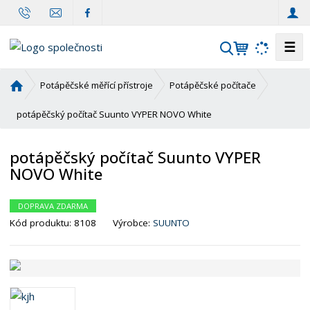
☰
V
y
h
Ú
Potápěčské měřící přístroje
Potápěčské počítače
l
v
o
potápěčský počítač Suunto VYPER NOVO White
e
d
d
n
a
potápěčský počítač Suunto VYPER
í
t
NOVO White
s
t
r
DOPRAVA ZDARMA
a
Kód produktu:
8108
Výrobce:
SUUNTO
n
a