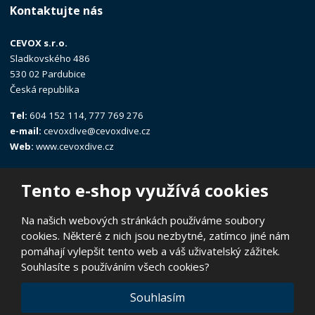
Kontaktujte nás
CEVOX s.r.o.
Sladkovského 486
530 02 Pardubice
Česká republika
Tel:
604 152 114, 777 769 276
e-mail:
cevoxdive@cevoxdive.cz
Web:
www.cevoxdive.cz
Tento e-shop využívá cookies
Na našich webových stránkách používáme soubory
cookies. Některé z nich jsou nezbytné, zatímco jiné nám
© 2026, CEVOX s.r.o.
pomáhají vylepšit tento web a váš uživatelský zážitek.
Prohlášení o přístupnosti
|
Ochrana osobních údajů
|
Mapa stránek
Souhlasíte s používáním všech cookies?
|
E
Souhlasím
B
VYROBILA
R