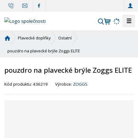
☰
V
y
h
Ú
Plavecké doplňky
Ostatní
l
v
o
pouzdro na plavecké brýle Zoggs ELITE
e
d
d
n
a
pouzdro na plavecké brýle Zoggs ELITE
í
t
s
Kód produktu:
436219
Výrobce:
ZOGGS
t
r
a
n
a