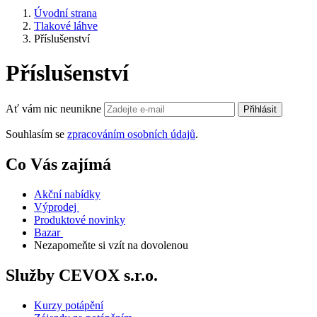
Úvodní strana
Tlakové láhve
Příslušenství
Příslušenství
Ať vám nic neunikne
Přihlásit
Souhlasím se
zpracováním osobních údajů
.
Co Vás zajímá
Akční nabídky
Výprodej
Produktové novinky
Bazar
Nezapomeňte si vzít na dovolenou
Služby CEVOX s.r.o.
Kurzy potápění