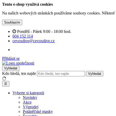
Tento e-shop využívá cookies
Na našich webových stránkách používáme soubory cookies. Některé z n
Souhlasím
Pondělí - Pátek 9:00 - 18:00 hod.
604 152 114
cevoxdive@cevoxdive.cz
Přihlásit se
Vyhledat
Kdo hledá, ten najde
Vyhledat
☰
Vyberte si kategorii
Novinky
Akce
Výprodej
Potápěčské masky