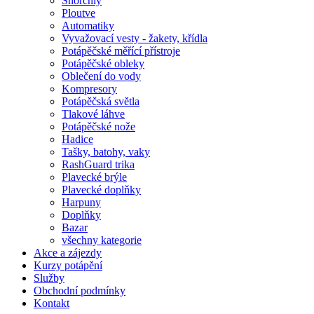
Šnorchly
Ploutve
Automatiky
Vyvažovací vesty - žakety, křídla
Potápěčské měřící přístroje
Potápěčské obleky
Oblečení do vody
Kompresory
Potápěčská světla
Tlakové láhve
Potápěčské nože
Hadice
Tašky, batohy, vaky
RashGuard trika
Plavecké brýle
Plavecké doplňky
Harpuny
Doplňky
Bazar
všechny kategorie
Akce a zájezdy
Kurzy potápění
Služby
Obchodní podmínky
Kontakt