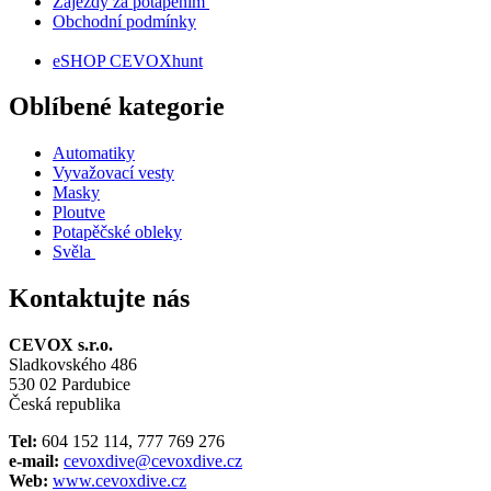
Zájezdy za potápěním
Obchodní podmínky
eSHOP CEVOXhunt
Oblíbené kategorie
Automatiky
Vyvažovací vesty
Masky
Ploutve
Potapěčské obleky
Svěla
Kontaktujte nás
CEVOX s.r.o.
Sladkovského 486
530 02 Pardubice
Česká republika
Tel:
604 152 114, 777 769 276
e-mail:
cevoxdive@cevoxdive.cz
Web:
www.cevoxdive.cz