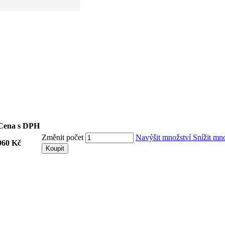
Cena s DPH
Změnit počet
Navýšit množství
Snížit mn
960 Kč
Koupit