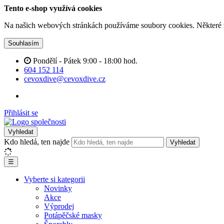
Tento e-shop využívá cookies
Na našich webových stránkách používáme soubory cookies. Některé z n
Souhlasím
Pondělí - Pátek 9:00 - 18:00 hod.
604 152 114
cevoxdive@cevoxdive.cz
Přihlásit se
Vyhledat
Kdo hledá, ten najde
Vyhledat
☰
Vyberte si kategorii
Novinky
Akce
Výprodej
Potápěčské masky