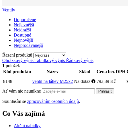
Ventily
Doporučené
Nejlevnější
Nejdražší
Dostupné
Nejnovější
Nejprodávanejší
Řazení produktů
Obrázkový výpis
Tabulkový výpis
Řádkový výpis
1
položek
Kód produktu
Název
Sklad
Cena bez DPH
8148
ventil na láhev M25x2
Na dotaz
793,39 Kč
Ať vám nic neunikne
Přihlásit
Souhlasím se
zpracováním osobních údajů
.
Co Vás zajímá
Akční nabídky