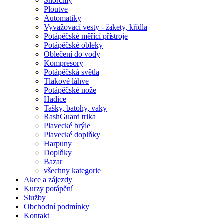
Šnorchly
Ploutve
Automatiky
Vyvažovací vesty - žakety, křídla
Potápěčské měřící přístroje
Potápěčské obleky
Oblečení do vody
Kompresory
Potápěčská světla
Tlakové láhve
Potápěčské nože
Hadice
Tašky, batohy, vaky
RashGuard trika
Plavecké brýle
Plavecké doplňky
Harpuny
Doplňky
Bazar
všechny kategorie
Akce a zájezdy
Kurzy potápění
Služby
Obchodní podmínky
Kontakt