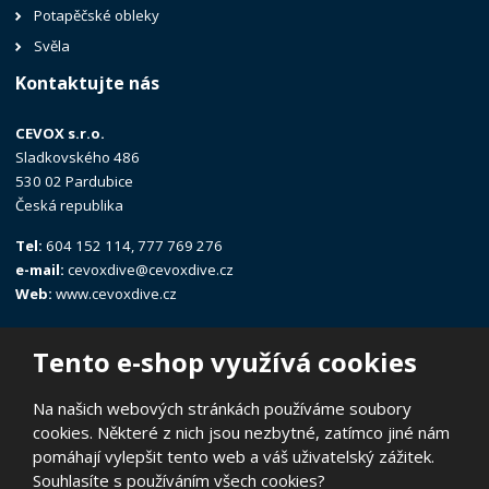
Potapěčské obleky
Svěla
Kontaktujte nás
CEVOX s.r.o.
Sladkovského 486
530 02 Pardubice
Česká republika
Tel:
604 152 114, 777 769 276
e-mail:
cevoxdive@cevoxdive.cz
Web:
www.cevoxdive.cz
Tento e-shop využívá cookies
Na našich webových stránkách používáme soubory
cookies. Některé z nich jsou nezbytné, zatímco jiné nám
© 2026, CEVOX s.r.o.
pomáhají vylepšit tento web a váš uživatelský zážitek.
Prohlášení o přístupnosti
|
Ochrana osobních údajů
|
Mapa stránek
Souhlasíte s používáním všech cookies?