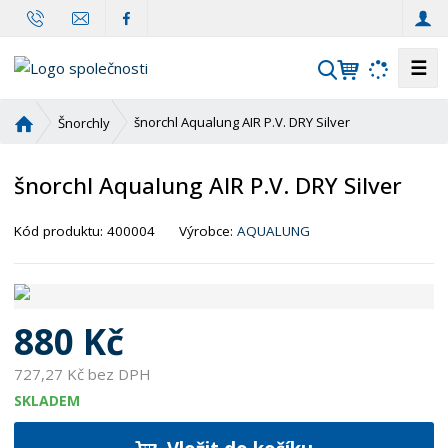
☰
V
y
h
Ú
šnorchl Aqualung AIR P.V. DRY Silver
Šnorchly
l
v
o
e
šnorchl Aqualung AIR P.V. DRY Silver
d
d
n
a
í
Kód produktu:
400004
Výrobce:
AQUALUNG
t
s
t
r
a
880 Kč
n
a
727,27 Kč bez DPH
SKLADEM