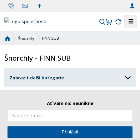
☰
V
y
h
Ú
FINN SUB
Šnorchly
l
v
o
e
Šnorchly - FINN SUB
d
d
n
a
í
t
Zobrazit další kategorie
s
t
r
a
Ať vám nic neunikne
n
a
Přihlásit