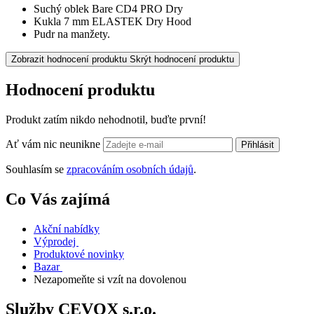
Suchý oblek Bare CD4 PRO Dry
Kukla 7 mm ELASTEK Dry Hood
Pudr na manžety.
Zobrazit hodnocení produktu
Skrýt hodnocení produktu
Hodnocení produktu
Produkt zatím nikdo nehodnotil, buďte první!
Ať vám nic neunikne
Přihlásit
Souhlasím se
zpracováním osobních údajů
.
Co Vás zajímá
Akční nabídky
Výprodej
Produktové novinky
Bazar
Nezapomeňte si vzít na dovolenou
Služby CEVOX s.r.o.