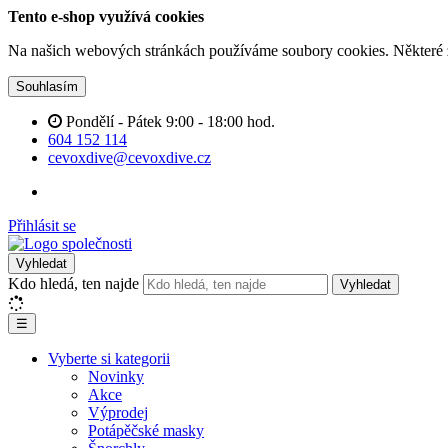
Tento e-shop využívá cookies
Na našich webových stránkách používáme soubory cookies. Některé z n
Souhlasím
Pondělí - Pátek 9:00 - 18:00 hod.
604 152 114
cevoxdive@cevoxdive.cz
Přihlásit se
Vyhledat
Kdo hledá, ten najde
Vyhledat
☰
Vyberte si kategorii
Novinky
Akce
Výprodej
Potápěčské masky