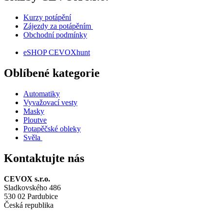
Kurzy potápění
Zájezdy za potápěním
Obchodní podmínky
eSHOP CEVOXhunt
Oblíbené kategorie
Automatiky
Vyvažovací vesty
Masky
Ploutve
Potapěčské obleky
Svěla
Kontaktujte nás
CEVOX s.r.o.
Sladkovského 486
530 02 Pardubice
Česká republika