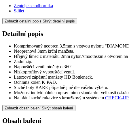
Zeptejte se odborníka
Sdílet
Zobrazit detailní popis
Skrýt detailní popis
Detailní popis
Komprimovaný neopren 3,5mm s vrstvou nylonu "DIAMON
Neoprenová 3mm krční manžeta.
Hřejivý límec z materiálu 2mm nylon/smoothskin s otvorem na k
Zadní zip.
Napouštěcí ventil otočný o 360°.
Nízkoprofilový vypouštěcí ventil.
Latexové zápěstní manžety HD Bottleneck.
Ochrana kolen K-PAD.
Suché boty BARE případně jiné dle vašeho výběru.
Možnost individuálních úprav mimo standardní velikosti (zkrác
Na přání suché rukavice s kroužkovým systémem
CHECK-UP
Zobrazit obsah balení
Skrýt obsah balení
Obsah balení