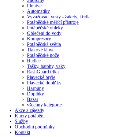
Šnorchly
Ploutve
Automatiky
Vyvažovací vesty - žakety, křídla
Potápěčské měřící přístroje
Potápěčské obleky
Oblečení do vody
Kompresory
Potápěčská světla
Tlakové láhve
Potápěčské nože
Hadice
Tašky, batohy, vaky
RashGuard trika
Plavecké brýle
Plavecké doplňky
Harpuny
Doplňky
Bazar
všechny kategorie
Akce a zájezdy
Kurzy potápění
Služby
Obchodní podmínky
Kontakt