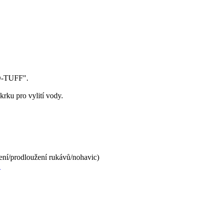
D-TUFF".
rku pro vylití vody.
ení/prodloužení rukávů/nohavic)
.