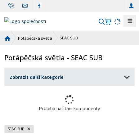
☰
V
y
h
Ú
SEAC SUB
Potápěčská světla
l
v
o
e
Potápěčská světla - SEAC SUB
d
d
n
a
í
t
Zobrazit další kategorie
s
t
r
a
n
Probíhá načítání komponenty
a
SEAC SUB