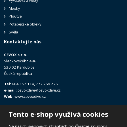
Vyvažovací vesty
Masky
Ploutve
Potapěčské obleky
Svěla
Kontaktujte nás
CEVOX s.r.o.
Sladkovského 486
530 02 Pardubice
Česká republika
Tel:
604 152 114, 777 769 276
e-mail:
cevoxdive@cevoxdive.cz
Web:
www.cevoxdive.cz
Tento e-shop využívá cookies
Na našich webových stránkách používáme soubory