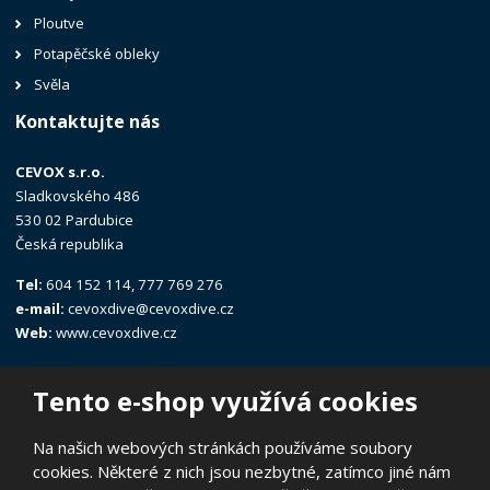
Ploutve
Potapěčské obleky
Svěla
Kontaktujte nás
CEVOX s.r.o.
Sladkovského 486
530 02 Pardubice
Česká republika
Tel:
604 152 114, 777 769 276
e-mail:
cevoxdive@cevoxdive.cz
Web:
www.cevoxdive.cz
Tento e-shop využívá cookies
Na našich webových stránkách používáme soubory
cookies. Některé z nich jsou nezbytné, zatímco jiné nám
© 2026, CEVOX s.r.o.