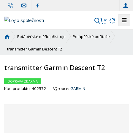
☰
V
y
h
Ú
Potápěčské měřící přístroje
Potápěčské počítače
l
v
o
transmitter Garmin Descent T2
e
d
d
n
a
transmitter Garmin Descent T2
í
t
s
t
DOPRAVA ZDARMA
r
Kód produktu:
402572
Výrobce:
GARMIN
a
n
a