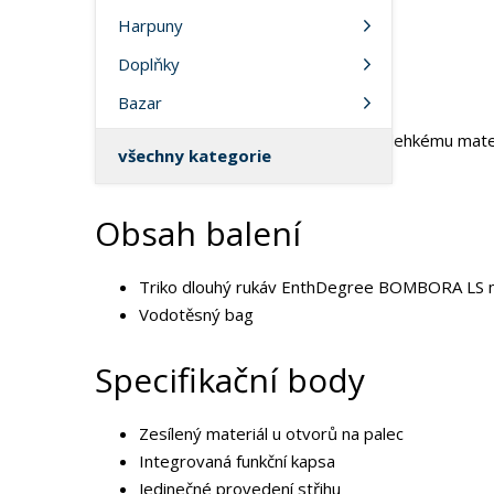
Detailní popis
Harpuny
Doplňky
Strečové panely
Bazar
Jemná vnitřní podšívka
Vysoká tepelná izolace navzdory lehkému mate
všechny kategorie
UV 50+
Obsah balení
Triko dlouhý rukáv EnthDegree BOMBORA LS
Vodotěsný bag
Specifikační body
Zesílený materiál u otvorů na palec
Integrovaná funkční kapsa
Jedinečné provedení střihu