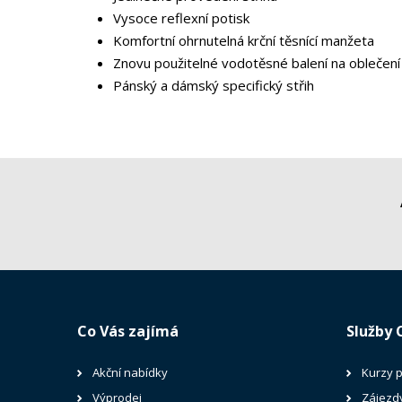
Vysoce reflexní potisk
Komfortní ohrnutelná krční těsnící manžeta
Znovu použitelné vodotěsné balení na oblečení
Pánský a dámský specifický střih
Co Vás zajímá
Služby 
Akční nabídky
Kurzy 
Výprodej
Zájezd