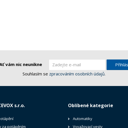
Ať vám nic neunikne
Přihlás
Souhlasím se
zpracováním osobních údajů
.
CEVOX s.r.o.
Oblíbené kategorie
potápění
Automatiky
y za potápěním
Vyvažovací vesty