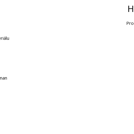
H
Pro
riálu
 man