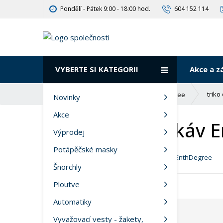
Pondělí - Pátek 9:00 - 18:00 hod.
604 152 114
VYBERTE SI KATEGORII
Akce a z
Ú
trik
Oblečení do vody
EnthDegree
Novinky
v
Akce
o
triko dlouhý ruká
d
Výprodej
n
í
Potápěčské masky
Kód produktu:
402367 XL
Výrobce:
EnthDegree
s
Šnorchly
t
r
Ploutve
a
Automatiky
n
a
Vyvažovací vesty - žakety,