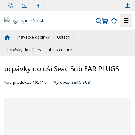
☰
V
y
h
Ú
Plavecké doplňky
Ostatní
l
v
o
ucpávky do uší Seac Sub EAR PLUGS
e
d
d
n
a
ucpávky do uší Seac Sub EAR PLUGS
í
t
s
Kód produktu:
405110
Výrobce:
SEAC SUB
t
r
a
n
a