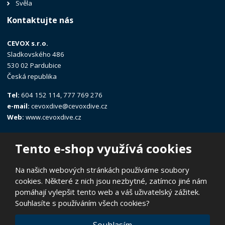
Svěla
Kontaktujte nás
CEVOX s.r.o.
Sladkovského 486
530 02 Pardubice
Česká republika
Tel:
604 152 114, 777 769 276
e-mail:
cevoxdive@cevoxdive.cz
Web:
www.cevoxdive.cz
Tento e-shop využívá cookies
Na našich webových stránkách používáme soubory
cookies. Některé z nich jsou nezbytné, zatímco jiné nám
© 2026, CEVOX s.r.o.
pomáhají vylepšit tento web a váš uživatelský zážitek.
Prohlášení o přístupnosti
|
Ochrana osobních údajů
|
Mapa stránek
Souhlasíte s používáním všech cookies?
|
E