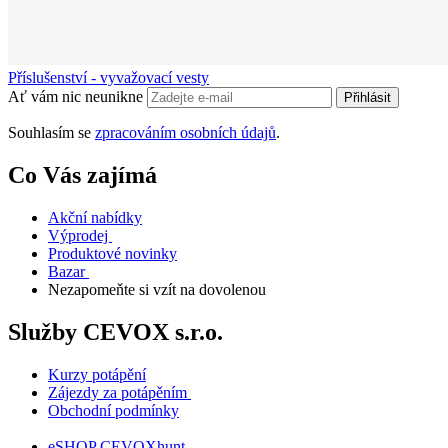
Příslušenství - vyvažovací vesty
Ať vám nic neunikne
Přihlásit
Souhlasím se
zpracováním osobních údajů
.
Co Vás zajímá
Akční nabídky
Výprodej
Produktové novinky
Bazar
Nezapomeňte si vzít na dovolenou
Služby CEVOX s.r.o.
Kurzy potápění
Zájezdy za potápěním
Obchodní podmínky
eSHOP CEVOXhunt