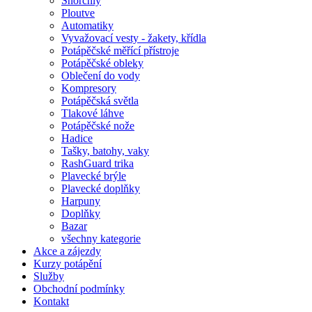
Šnorchly
Ploutve
Automatiky
Vyvažovací vesty - žakety, křídla
Potápěčské měřící přístroje
Potápěčské obleky
Oblečení do vody
Kompresory
Potápěčská světla
Tlakové láhve
Potápěčské nože
Hadice
Tašky, batohy, vaky
RashGuard trika
Plavecké brýle
Plavecké doplňky
Harpuny
Doplňky
Bazar
všechny kategorie
Akce a zájezdy
Kurzy potápění
Služby
Obchodní podmínky
Kontakt