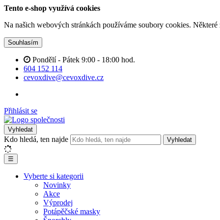
Tento e-shop využívá cookies
Na našich webových stránkách používáme soubory cookies. Některé z n
Souhlasím
Pondělí - Pátek 9:00 - 18:00 hod.
604 152 114
cevoxdive@cevoxdive.cz
Přihlásit se
Vyhledat
Kdo hledá, ten najde
Vyhledat
☰
Vyberte si kategorii
Novinky
Akce
Výprodej
Potápěčské masky