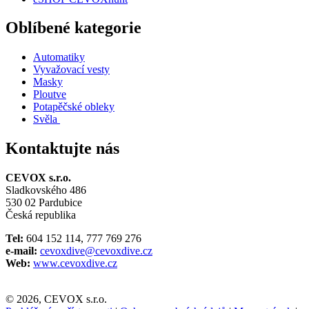
Oblíbené kategorie
Automatiky
Vyvažovací vesty
Masky
Ploutve
Potapěčské obleky
Svěla
Kontaktujte nás
CEVOX s.r.o.
Sladkovského 486
530 02 Pardubice
Česká republika
Tel:
604 152 114, 777 769 276
e-mail:
cevoxdive@cevoxdive.cz
Web:
www.cevoxdive.cz
© 2026, CEVOX s.r.o.