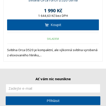
svítilna OrcaTorch D520 černá
1 990 Kč
1 644,63 Kč bez DPH
Koupit
SKLADEM
Svítilna Orca D520 je kompaktní, ale výkonná svítilna vyrobená
z eloxovaného hliníku,...
Ať vám nic neunikne
Přihlásit