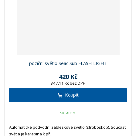
z
l
o
í
k
k
v
p
o
o
ý
r
o
v
v
v
d
ý
ý
ý
u
v
v
p
k
ý
ý
i
t
p
p
s
ů
i
i
poziční světlo Seac Sub FLASH LIGHT
s
s
420 Kč
347,11 Kč bez DPH
Koupit
SKLADEM
Automatické podvodní zábleskové světlo (stroboskop). Součástí
světla je karabina k př...