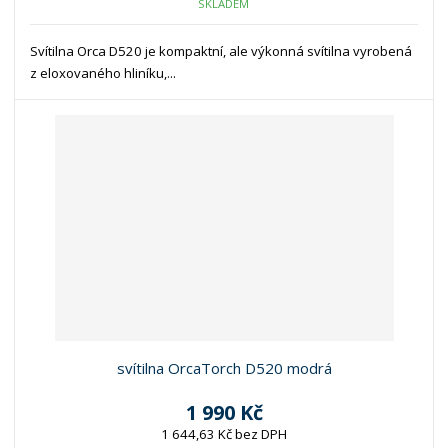
SKLADEM
Svítilna Orca D520 je kompaktní, ale výkonná svítilna vyrobená
z eloxovaného hliníku,...
svítilna OrcaTorch D520 modrá
1 990 Kč
1 644,63 Kč bez DPH