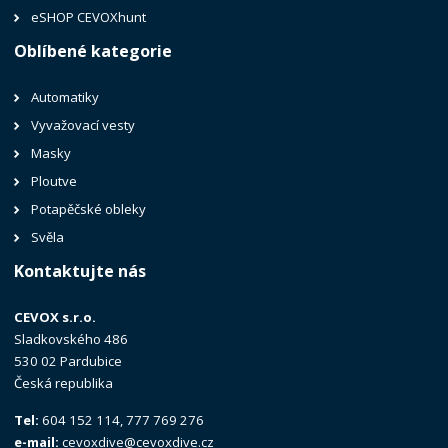
eSHOP CEVOXhunt
Oblíbené kategorie
Automatiky
Vyvažovací vesty
Masky
Ploutve
Potapěčské obleky
Svěla
Kontaktujte nás
CEVOX s.r.o.
Sladkovského 486
530 02 Pardubice
Česká republika
Tel:
604 152 114, 777 769 276
e-mail:
cevoxdive@cevoxdive.cz