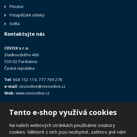
Ploutve
Potapěčské obleky
Svěla
Kontaktujte nás
CEVOX s.r.o.
Sladkovského 486
530 02 Pardubice
Česká republika
Tel:
604 152 114, 777 769 276
e-mail:
cevoxdive@cevoxdive.cz
Web:
www.cevoxdive.cz
Tento e-shop využívá cookies
Na našich webových stránkách používáme soubory
cookies. Některé z nich jsou nezbytné, zatímco jiné nám
© 2026, CEVOX s.r.o.