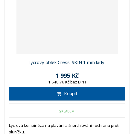
z
l
o
í
k
k
v
p
o
o
ý
r
o
v
v
v
d
ý
ý
ý
u
v
v
p
k
ý
ý
i
t
p
p
s
ů
i
i
lycrový oblek Cressi SKIN 1 mm lady
s
s
1 995 Kč
1 648,76 Kč bez DPH
Koupit
SKLADEM
Lycrová kombinéza na plavání a šnorchlování - ochrana proti
sluníčku.